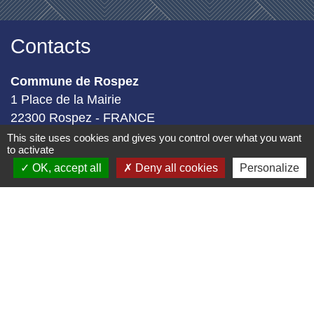
Contacts
Commune de Rospez
1 Place de la Mairie
22300 Rospez - FRANCE
+33 2 96 38 07 15
This site uses cookies and gives you control over what you want
to activate
Formulaire de contact
OK, accept all
Deny all cookies
Personalize
Géoportail
Géoportail
-
-
Mentions légales
Politique de confidentialité
-
-
Accessibilité
Plan du site
Gestion des cookies