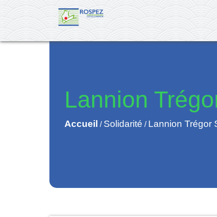
Lannion Trégor
Accueil
Solidarité
Lannion Trégor S
/
/