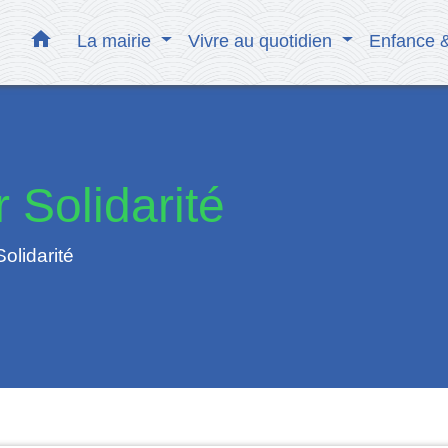
home
La mairie
Vivre au quotidien
Enfance 
 Solidarité
olidarité