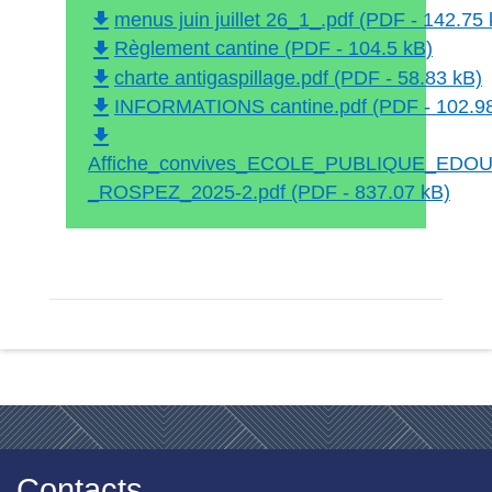
file_download
menus juin juillet 26_1_.pdf (PDF - 142.75 
file_download
Règlement cantine (PDF - 104.5 kB)
file_download
charte antigaspillage.pdf (PDF - 58.83 kB)
file_download
INFORMATIONS cantine.pdf (PDF - 102.98
file_download
Affiche_convives_ECOLE_PUBLIQUE_EDO
_ROSPEZ_2025-2.pdf (PDF - 837.07 kB)
Contacts