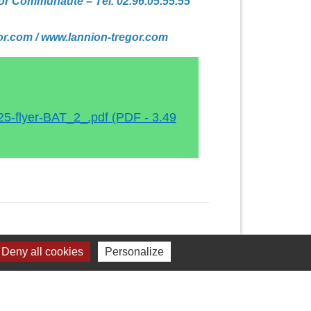
gor Communauté – Tél. 02.96.05.55.55
or.com / www.lannion-tregor.com
5-flyer-BAT_2_.pdf (PDF - 3.49
Deny all cookies
Personalize