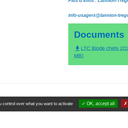
Plus d’infos : Lannion-Tré
info-usagers@lannion-treg
Documents
file_download
LTC Biode chets 2O2
MB)
 control over what you want to activate
OK, accept all