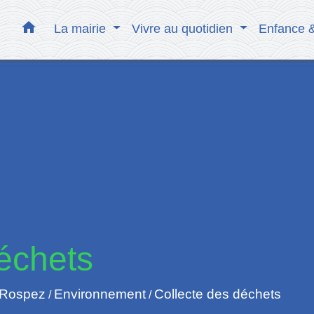
home
La mairie
Vivre au quotidien
Enfance 
échets
 Rospez
Environnement
Collecte des déchets
/
/