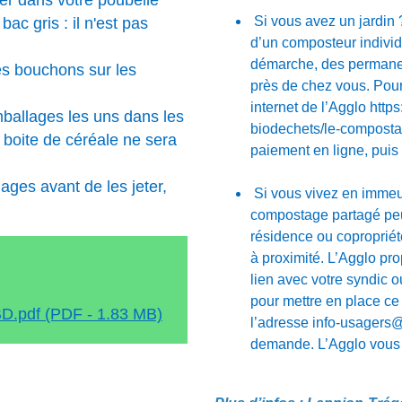
ter dans votre poubelle
Si vous avez un jardin
ac gris : il n'est pas
d’un composteur individue
démarche, des permanen
es bouchons sur les
près de chez vous. Pour
internet de l’Agglo http
ballages les uns dans les
biodechets/le-compostag
 boite de céréale ne sera
paiement en ligne, puis 
ges avant de les jeter,
Si vous vivez en immeubl
compostage partagé peu
résidence ou copropriét
à proximité. L’Agglo pro
lien avec votre syndic 
pour mettre en place ce 
D.pdf (PDF - 1.83 MB)
l’adresse info-usagers@
demande. L’Agglo vous c