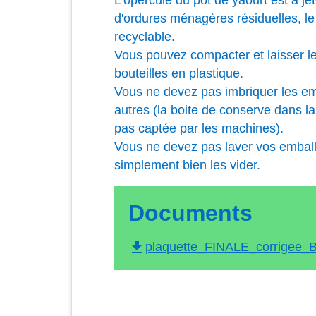
L'opercule du pot de yaourt est à je
d'ordures ménagères résiduelles, le b
recyclable.
Vous pouvez compacter et laisser l
bouteilles en plastique.
Vous ne devez pas imbriquer les em
autres (la boite de conserve dans la
pas captée par les machines).
Vous ne devez pas laver vos emballa
simplement bien les vider.
Documents
file_download
plaquette_FINALE_corrigee_B